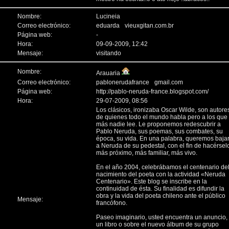
Nombre:
Lucineia
Correo electrónico:
eduarda
vieuxgitan.com.br
Página web:
-
Hora:
09-09-2009, 12:42
Mensaje:
visitando
Nombre:
Arauaria
Correo electrónico:
pablonerudafrance
gmail.com
Página web:
http://pablo-neruda-france.blogspot.com/
Hora:
29-07-2009, 08:56
Los clásicos, ironizaba Oscar Wilde, son autore
de quienes todo el mundo habla pero a los que
más nadie lee. Le proponemos redescubrir a
Pablo Neruda, sus poemas, sus combates, su
época, su vida. En una palabra, queremos baja
a Neruda de su pedestal, con el fin de hacérsel
más próximo, más familiar, más vivo.
En el año 2004, celebrábamos el centenario de
nacimiento del poeta con la actividad «Neruda
Centenario». Este blog se inscribe en la
continuidad de ésta. Su finalidad es difundir la
obra y la vida del poeta chileno ante el público
Mensaje:
francófono.
Paseo imaginario, usted encuentra un anuncio,
un libro o sobre el nuevo álbum de su grupo