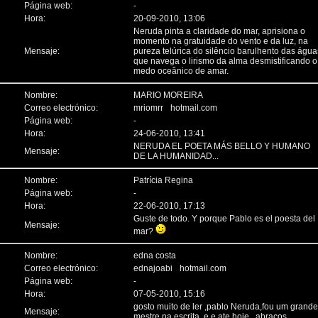
Página web:
-
Hora:
20-09-2010, 13:06
Neruda pinta a claridade do mar, aprisiona o
momento na gratuidade do vento e da luz, na
Mensaje:
pureza telúrica do silêncio barulhento das água
que navega o lirismo da alma desmistificando o
medo oceânico de amar.
Nombre:
MARIO MOREIRA
Correo electrónico:
mriomrr
hotmail.com
Página web:
-
Hora:
24-06-2010, 13:41
NERUDA EL POETA MÁS BELLO Y HUMANO
Mensaje:
DE LA HUMANIDAD...
Nombre:
Patrícia Regina
Página web:
-
Hora:
22-06-2010, 17:13
Guste de todo. Y porque Pablo es el poesta del
Mensaje:
mar?
Nombre:
edna costa
Correo electrónico:
ednajoabi
hotmail.com
Página web:
-
Hora:
07-05-2010, 15:16
gosto muito de ler ,pablo Neruda,fou um grande
Mensaje:
mestre na escrita..e e ate hoje ..abracos..