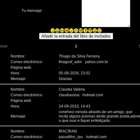
Tu mensaje:
olver
1
Nombre:
Thiago da Silva Ferreira
Correo electrónico:
thiagosf_adm
yahoo.com.br
Página web:
-
Hora:
05-08-2026, 23:02
Mensaje:
Gracias
Nombre:
Claudia Valéria
Correo electrónico:
claudiavsoa
hotmail.com
Página web:
-
Hora:
24-09-2010, 14:43
coneheci neruda através de um amigo, que
Mensaje:
recita alguns poemas deste grande poeta,adore
o que ouvi e fiquei enfeitiçada.
Nombre:
IRACIRAN
Correo electrónico:
paivafilho_ipu
hotmail.com