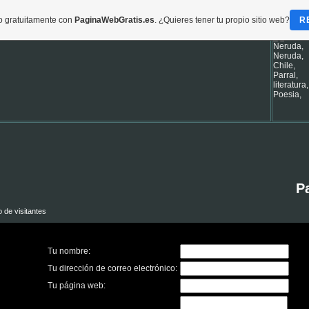
do gratuitamente con
PaginaWebGratis.es
. ¿Quieres tener tu propio sitio web?
R
P
o de visitantes
Tu nombre:
Tu dirección de correo electrónico:
Tu página web: