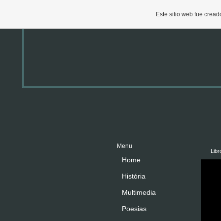
Este sitio web fue crea
Menu
Libr
Home
História
Multimedia
Poesias