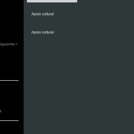
Apoio cultural
Apoio cultural
Siguiente->
i