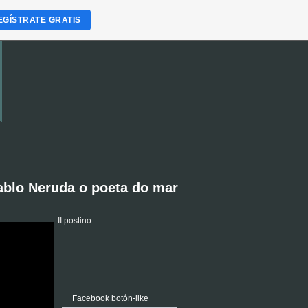
EGÍSTRATE GRATIS
ablo Neruda o poeta do mar
II postino
Facebook botón-like